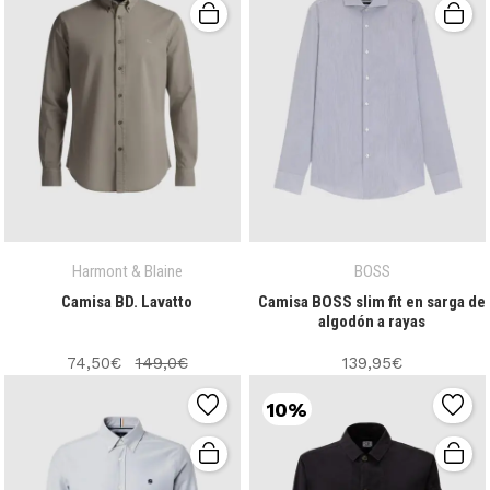
Harmont & Blaine
BOSS
Camisa BD. Lavatto
Camisa BOSS slim fit en sarga de
algodón a rayas
74,50€
149,0€
139,95€
10%