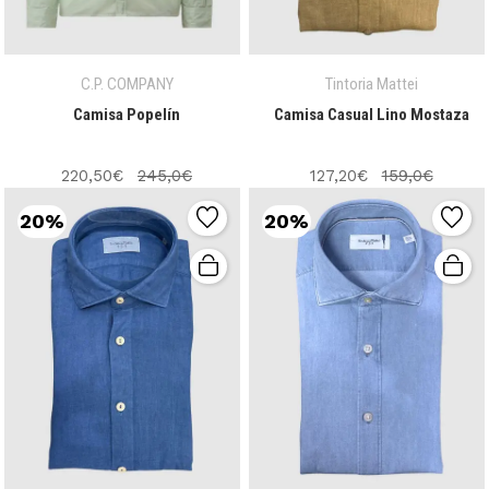
C.P. COMPANY
Tintoria Mattei
Camisa Popelín
Camisa Casual Lino Mostaza
220,50€
245,0€
127,20€
159,0€
20%
20%