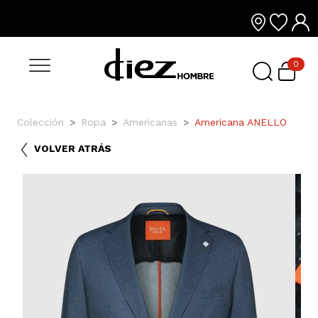
0
Colección
Ropa
Americanas
Americana ANELLO
VOLVER ATRÁS