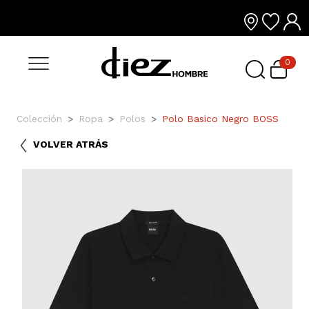
0
Colección
Ropa
Polos
Polo Basico Negro BOSS
VOLVER ATRÁS