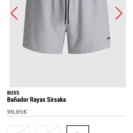
BOSS
Bañador Rayas Sirsaka
99,95€