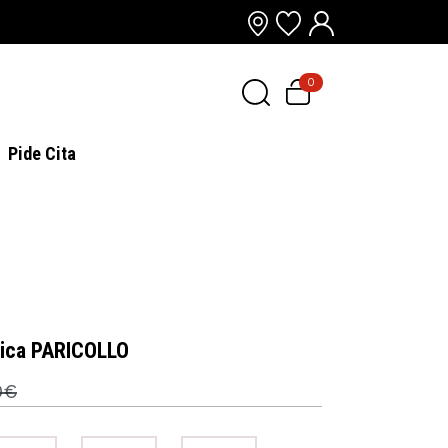
0
Pide Cita
sica PARICOLLO
0€