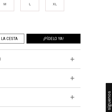
M
L
XL
 LA CESTA
¡PÍDELO YA!
N
síguenos