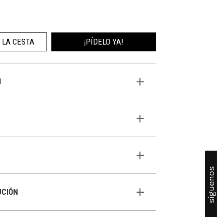
 LA CESTA
¡PÍDELO YA!
N
síguenos
UCIÓN