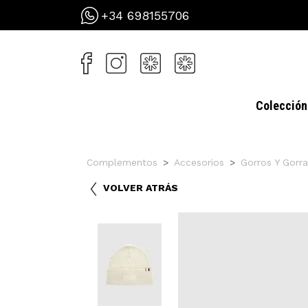
+34 698155706
Colección
Complementos
Accesorios
Gorros Y Gorra
VOLVER ATRÁS