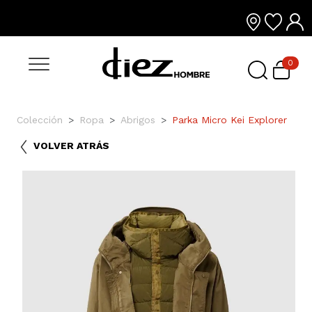
0
Colección
Ropa
Abrigos
Parka Micro Kei Explorer
VOLVER ATRÁS