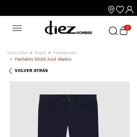
0
Colección
Ropa
Pantalones
Pantalón BOSS Azul Marino
VOLVER ATRÁS