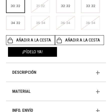
30 32
31 32
32 32
33 32
34 32
35 34
36 34
38 34
AÑADIR A LA CESTA
AÑADIR A LA CESTA
¡PÍDELO YA!
DESCRIPCIÓN
MATERIAL
INFO. ENVÍO