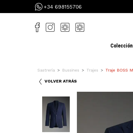
+34 698155706
Colección
Sastrería
Bussines
Trajes
Traje BOSS M
VOLVER ATRÁS