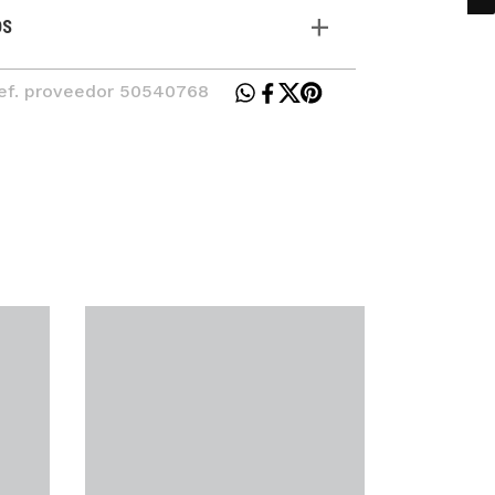
OS
Ref. proveedor 50540768