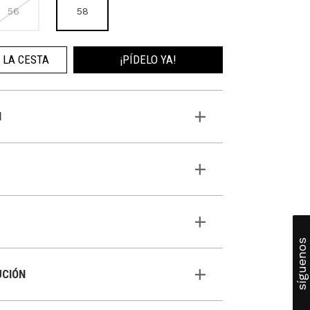
56
58
 LA CESTA
¡PÍDELO YA!
N
síguenos
UCIÓN