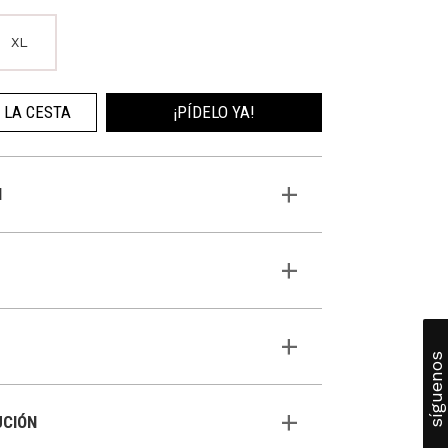
XL
 LA CESTA
¡PÍDELO YA!
N
síguenos
UCIÓN