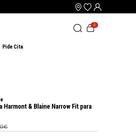
0
Pide Cita
ne
 Harmont & Blaine Narrow Fit para
,0€