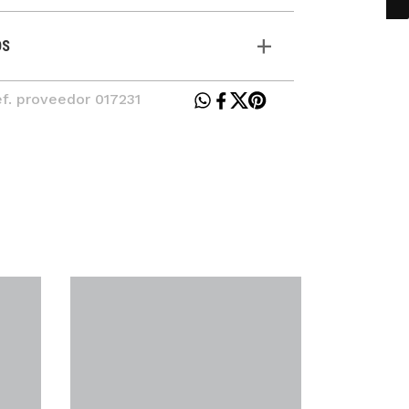
OS
ef. proveedor 017231